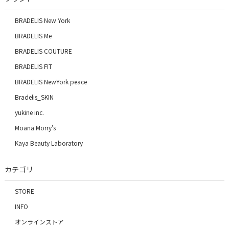
BRADELIS New York
BRADELIS Me
BRADELIS COUTURE
BRADELIS FIT
BRADELIS NewYork peace
Bradelis_SKIN
yukine inc.
Moana Morry's
Kaya Beauty Laboratory
カテゴリ
STORE
INFO
オンラインストア