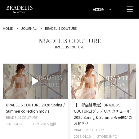
日本語
HOME
JOURNAL
BRADELIS COUTURE
BRADELIS COUTURE
BRADELIS COUTURE
BRADELIS COUTURE 2026 Spring /
【一部店舗限定】BRADELIS
Summer collection movie
COUTURE(ブラデリス クチュール)
2026 Spring & Summer販売開始の
BRADELIS COUTURE
お知らせ
2026.04.22
コレクション動画
BRADELIS COUTURE
2026.04.10
STORE
INFO