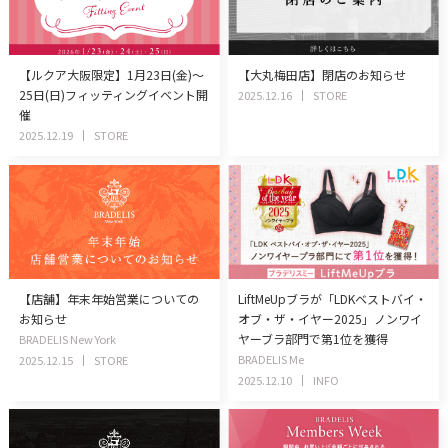
【ルクア大阪限定】1月23日(金)～
【大丸梅田店】閉店のお知らせ
25日(日)フィッティングイベント開
2025.12.16
STORE
催
2025.12.19
STORE
【店舗】年末年始営業についての
LiftMeUpブラが「LDKベストバイ・
お知らせ
オブ・ザ・イヤー2025」ノンワイ
ヤーブラ部門で第1位を獲得
BRADELIS New York
BRADELIS Me
2025.12.15
STORE
2025.12.10
INFO