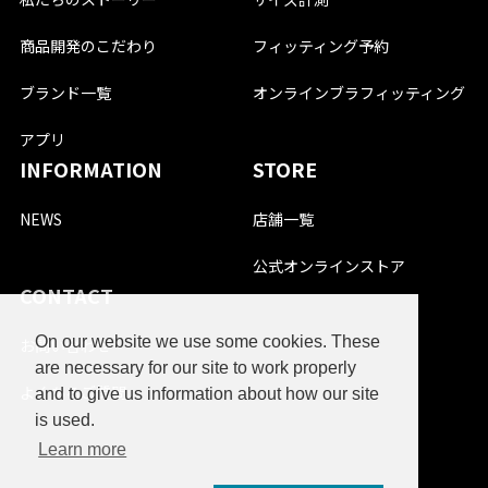
商品開発のこだわり
フィッティング予約
ブランド一覧
オンラインブラフィッティング
アプリ
INFORMATION
STORE
NEWS
店舗一覧
公式オンラインストア
CONTACT
On our website we use some cookies. These
お問い合わせ
are necessary for our site to work properly
よくあるご質問
and to give us information about how our site
is used.
Learn more