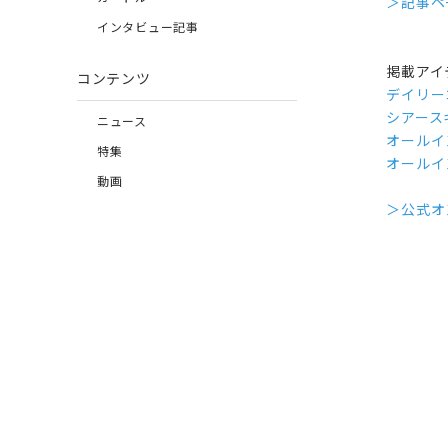
＞記事ペ
インタビュー記事
掲載アイ
コンテンツ
デイリー
シアース
ニュース
オールイ
特集
オールイ
動画
＞公式オ