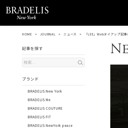
HOME
JOURNAL
ニュース
「LEE」Webタイアップ記
N
記事を探す
ブランド
BRADELIS New York
BRADELIS Me
BRADELIS COUTURE
BRADELIS FIT
BRADELIS NewYork peace