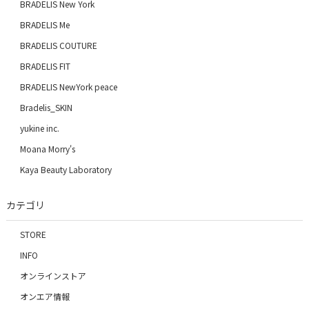
BRADELIS New York
BRADELIS Me
BRADELIS COUTURE
BRADELIS FIT
BRADELIS NewYork peace
Bradelis_SKIN
yukine inc.
Moana Morry's
Kaya Beauty Laboratory
カテゴリ
STORE
INFO
オンラインストア
オンエア情報